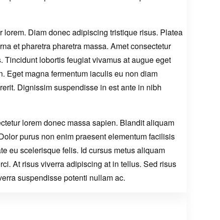
r lorem. Diam donec adipiscing tristique risus. Platea
 urna et pharetra pharetra massa. Amet consectetur
s. Tincidunt lobortis feugiat vivamus at augue eget
tudin. Eget magna fermentum iaculis eu non diam
rerit. Dignissim suspendisse in est ante in nibh
ectetur lorem donec massa sapien. Blandit aliquam
t. Dolor purus non enim praesent elementum facilisis
tate eu scelerisque felis. Id cursus metus aliquam
i. At risus viverra adipiscing at in tellus. Sed risus
verra suspendisse potenti nullam ac.