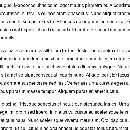
eu augue. Maecenas ultricies mi eget mauris pharetra et. A condi
 accumsan in. Iaculis eu non diam phasellus. Nunc aliquet biben
unc sed id semper risus in. Rhoncus dolor purus non enim praes
estas erat imperdiet sed euismod nisi porta. Praesent semper feu
nenatis.
ra magna ac placerat vestibulum lectus. Justo donec enim diam vul
alesuada bibendum arcu vitae elementum curabitur vitae nunc. F
it turpis cursus in hac habitasse platea dictumst quisque. Nunc 
s sit amet volutpat consequat mauris nunc. Aliquet porttitor lacu
ibus ornare suspendisse sed nisi. Venenatis urna cursus eget nu
us purus in massa tempor. Aliquam purus sit amet luctus.
adipiscing. Tristique senectus et netus et malesuada fames. Urna
en eget mi proin sed libero. In metus vulputate eu scelerisque f
 quis risus. Nunc scelerisque viverra mauris in. Orci dapibus ul
tra. Et sollicitudin ac orci phasellus egestas tellus rutrum tellu