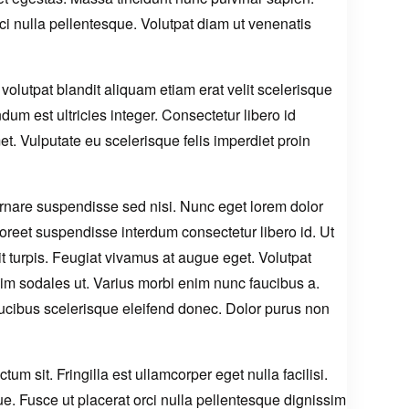
rci nulla pellentesque. Volutpat diam ut venenatis
olutpat blandit aliquam etiam erat velit scelerisque
m est ultricies integer. Consectetur libero id
met. Vulputate eu scelerisque felis imperdiet proin
ornare suspendisse sed nisi. Nunc eget lorem dolor
eet suspendisse interdum consectetur libero id. Ut
it turpis. Feugiat vivamus at augue eget. Volutpat
ssim sodales ut. Varius morbi enim nunc faucibus a.
aucibus scelerisque eleifend donec. Dolor purus non
m sit. Fringilla est ullamcorper eget nulla facilisi.
. Fusce ut placerat orci nulla pellentesque dignissim