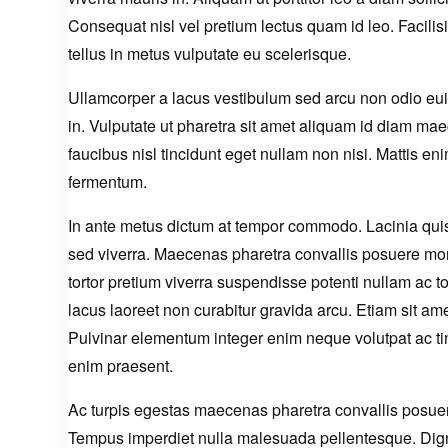
Consequat nisl vel pretium lectus quam id leo. Facilis
tellus in metus vulputate eu scelerisque.
Ullamcorper a lacus vestibulum sed arcu non odio euism
in. Vulputate ut pharetra sit amet aliquam id diam ma
faucibus nisl tincidunt eget nullam non nisi. Mattis eni
fermentum.
In ante metus dictum at tempor commodo. Lacinia quis 
sed viverra. Maecenas pharetra convallis posuere mo
tortor pretium viverra suspendisse potenti nullam ac t
lacus laoreet non curabitur gravida arcu. Etiam sit am
Pulvinar elementum integer enim neque volutpat ac tin
enim praesent.
Ac turpis egestas maecenas pharetra convallis posuere m
Tempus imperdiet nulla malesuada pellentesque. Digni