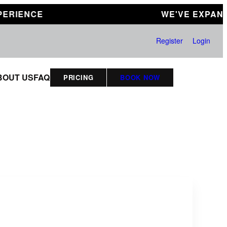
ENCE
WE'VE EXPANDED
Register
Login
BOUT US
FAQ
PRICING
BOOK NOW