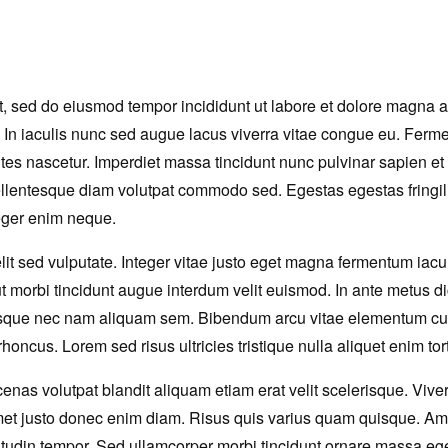
it, sed do eiusmod tempor incididunt ut labore et dolore magna a
In iaculis nunc sed augue lacus viverra vitae congue eu. Ferme
ntes nascetur. Imperdiet massa tincidunt nunc pulvinar sapien 
ellentesque diam volutpat commodo sed. Egestas egestas fringill
eger enim neque.
lit sed vulputate. Integer vitae justo eget magna fermentum iacul
 ut morbi tincidunt augue interdum velit euismod. In ante metus d
ue nec nam aliquam sem. Bibendum arcu vitae elementum curab
honcus. Lorem sed risus ultricies tristique nulla aliquet enim tort
as volutpat blandit aliquam etiam erat velit scelerisque. Vive
amet justo donec enim diam. Risus quis varius quam quisque. Am
licitudin tempor. Sed ullamcorper morbi tincidunt ornare massa e