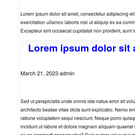
Lorem ipsum dolor sit amet, consectetur adipiscing el
exercitation ullamco laboris nisi ut aliquip ex ea comm
Excepteur sint occaecat cupidatat non proident, sunt in
Lorem ipsum dolor sit 
March 21, 2023
·
admin
Sed ut perspiciatis unde omnis iste natus error sit v
architecto beatae vitae dicta sunt explicabo. Nemo en
ratione voluptatem sequi nesciunt. Neque porro quisq
incidunt ut labore et dolore magnam aliquam quaerat v
ex ea commodi consequatur? Quis autem vel eum iure r