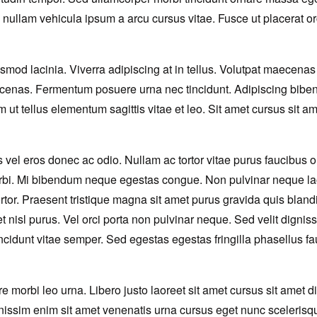
i nullam vehicula ipsum a arcu cursus vitae. Fusce ut placerat o
od lacinia. Viverra adipiscing at in tellus. Volutpat maecenas v
ecenas. Fermentum posuere urna nec tincidunt. Adipiscing bibendu
m ut tellus elementum sagittis vitae et leo. Sit amet cursus sit a
vel eros donec ac odio. Nullam ac tortor vitae purus faucibus 
rbi. Mi bibendum neque egestas congue. Non pulvinar neque laor
ortor. Praesent tristique magna sit amet purus gravida quis bland
et nisl purus. Vel orci porta non pulvinar neque. Sed velit digni
cidunt vitae semper. Sed egestas egestas fringilla phasellus f
orbi leo urna. Libero justo laoreet sit amet cursus sit amet dictu
ssim enim sit amet venenatis urna cursus eget nunc scelerisque