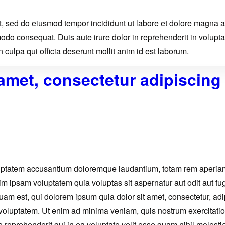
it, sed do eiusmod tempor incididunt ut labore et dolore magna 
odo consequat. Duis aute irure dolor in reprehenderit in voluptate
 culpa qui officia deserunt mollit anim id est laborum.
amet, consectetur adipiscing
oluptatem accusantium doloremque laudantium, totam rem aperiam,
im ipsam voluptatem quia voluptas sit aspernatur aut odit aut f
uam est, qui dolorem ipsum quia dolor sit amet, consectetur, ad
oluptatem. Ut enim ad minima veniam, quis nostrum exercitatione
eprehenderit qui in ea voluptate velit esse quam nihil molestia