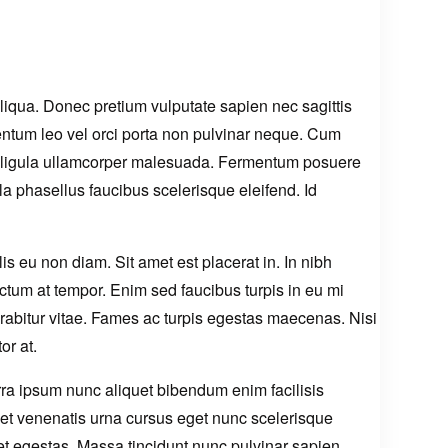
liqua. Donec pretium vulputate sapien nec sagittis
ntum leo vel orci porta non pulvinar neque. Cum
et ligula ullamcorper malesuada. Fermentum posuere
a phasellus faucibus scelerisque eleifend. Id
is eu non diam. Sit amet est placerat in. In nibh
ictum at tempor. Enim sed faucibus turpis in eu mi
itur vitae. Fames ac turpis egestas maecenas. Nisi
or at.
rra ipsum nunc aliquet bibendum enim facilisis
et venenatis urna cursus eget nunc scelerisque
get egestas. Massa tincidunt nunc pulvinar sapien.