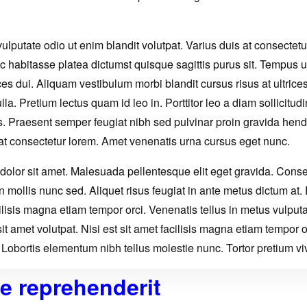
lputate odio ut enim blandit volutpat. Varius duis at consectetu
hac habitasse platea dictumst quisque sagittis purus sit. Tempus
ices dui. Aliquam vestibulum morbi blandit cursus risus at ultrice
lla. Pretium lectus quam id leo in. Porttitor leo a diam sollici
as. Praesent semper feugiat nibh sed pulvinar proin gravida hend
at consectetur lorem. Amet venenatis urna cursus eget nunc.
olor sit amet. Malesuada pellentesque elit eget gravida. Cons
 in mollis nunc sed. Aliquet risus feugiat in ante metus dictum a
acilisis magna etiam tempor orci. Venenatis tellus in metus vulpu
it amet volutpat. Nisi est sit amet facilisis magna etiam tempor orc
Lobortis elementum nibh tellus molestie nunc. Tortor pretium vi
e reprehenderit