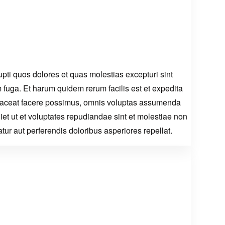
pti quos dolores et quas molestias excepturi sint
um fuga. Et harum quidem rerum facilis est et expedita
 placeat facere possimus, omnis voluptas assumenda
et ut et voluptates repudiandae sint et molestiae non
ur aut perferendis doloribus asperiores repellat.