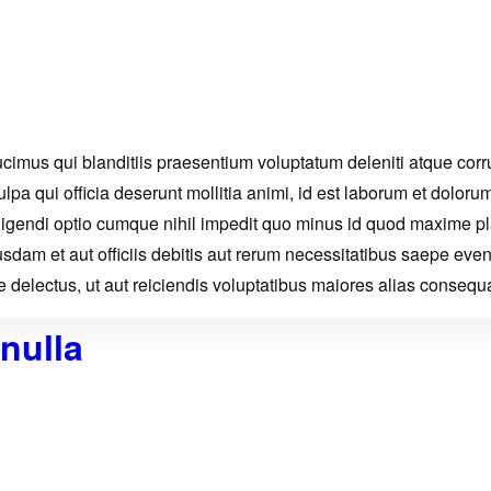
cimus qui blanditiis praesentium voluptatum deleniti atque corru
ulpa qui officia deserunt mollitia animi, id est laborum et dolor
 eligendi optio cumque nihil impedit quo minus id quod maxime
dam et aut officiis debitis aut rerum necessitatibus saepe eveni
delectus, ut aut reiciendis voluptatibus maiores alias consequat
 nulla