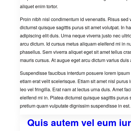
aliquet enim tortor.
Proin nibh nisl condimentum id venenatis. Risus sed vu
dictumst quisque sagittis purus sit amet volutpat. In 
adipiscing elit duis. Urna neque viverra justo nec ultr
arcu dictum. Id cursus metus aliquam eleifend mi in nu
phasellus. Sem viverra aliquet eget sit amet tellus cr
mauris cursus. At augue eget arcu dictum varius duis 
Suspendisse faucibus interdum posuere lorem ipsum d
etiam erat velit scelerisque. Etiam sit amet nisl purus
leo vel fringilla. Erat nam at lectus urna duis. Amet f
eleifend mi in. Platea dictumst quisque sagittis purus s
pretium quam vulputate dignissim suspendisse in est. 
Quis autem vel eum iur