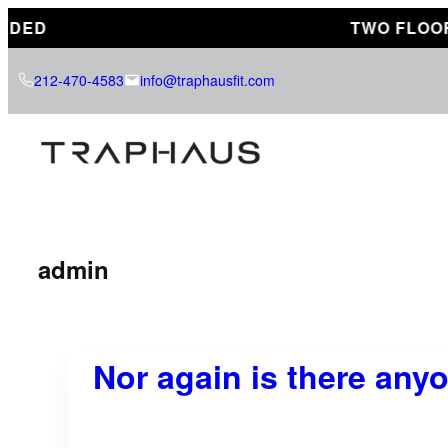
Skip
D
TWO FLOORS
to
content
212-470-4583
info@traphausfit.com
admin
Nor again is there any