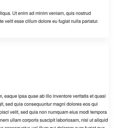
aliqua. Ut enim ad minim veniam, quis nostrud
 velit esse cillum dolore eu fugiat nulla pariatur.
 eaque ipsa quae ab illo inventore veritatis et quasi
ugit, sed quia consequuntur magni dolores eos qui
ipisci velit, sed quia non numquam eius modi tempora
m ullam corporis suscipit laboriosam, nisi ut aliquid
e consequatur, vel illum qui dolorem eum fugiat quo