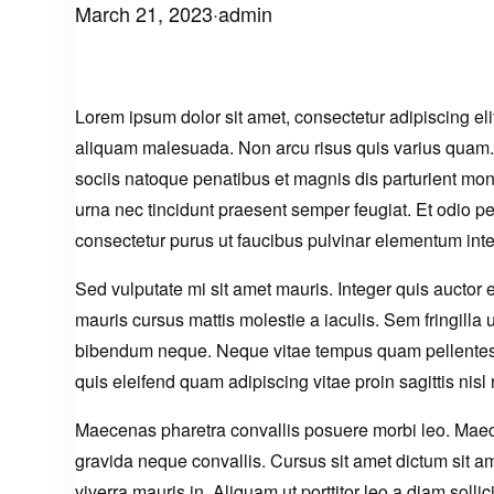
March 21, 2023
·
admin
Lorem ipsum dolor sit amet, consectetur adipiscing el
aliquam malesuada. Non arcu risus quis varius quam. 
sociis natoque penatibus et magnis dis parturient mo
urna nec tincidunt praesent semper feugiat. Et odio p
consectetur purus ut faucibus pulvinar elementum int
Sed vulputate mi sit amet mauris. Integer quis auctor e
mauris cursus mattis molestie a iaculis. Sem fringilla
bibendum neque. Neque vitae tempus quam pellentesq
quis eleifend quam adipiscing vitae proin sagittis nisl r
Maecenas pharetra convallis posuere morbi leo. Maecen
gravida neque convallis. Cursus sit amet dictum sit 
viverra mauris in. Aliquam ut porttitor leo a diam sol